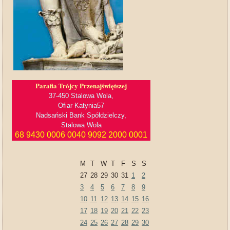
Parafia Trójcy Przenajświętszej
37-450 Stalowa Wola,
Ofiar Katynia57
Nadsański Bank Spółdzielczy,
Stalowa Wola
68 9430 0006 0040 9092 2000 0001
M
T
W
T
F
S
S
27
28
29
30
31
1
2
3
4
5
6
7
8
9
10
11
12
13
14
15
16
17
18
19
20
21
22
23
24
25
26
27
28
29
30