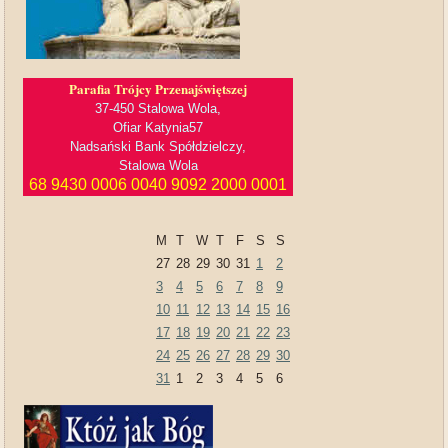
Parafia Trójcy Przenajświętszej
37-450 Stalowa Wola,
Ofiar Katynia57
Nadsański Bank Spółdzielczy,
Stalowa Wola
68 9430 0006 0040 9092 2000 0001
M
T
W
T
F
S
S
27
28
29
30
31
1
2
3
4
5
6
7
8
9
10
11
12
13
14
15
16
17
18
19
20
21
22
23
24
25
26
27
28
29
30
31
1
2
3
4
5
6